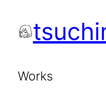
内
容
を
tsuchi
ス
キ
ッ
プ
Works