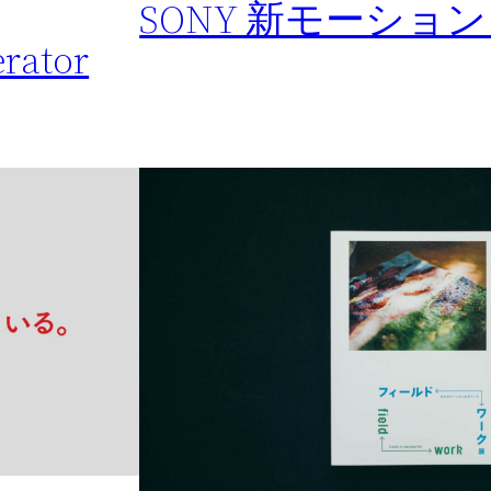
SONY 新モーショ
rator