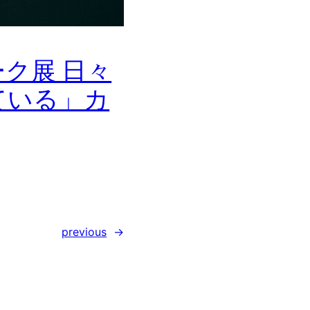
ク展 日々
ている」カ
previous
→