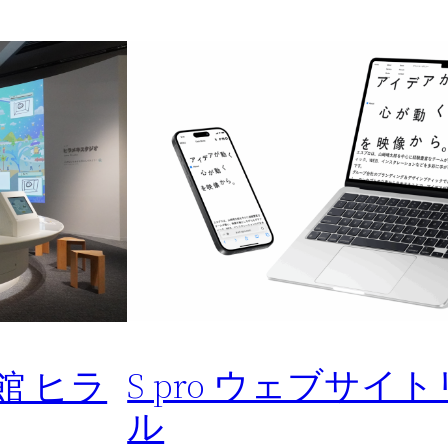
S pro ウェブサイ
館 ヒラ
ル