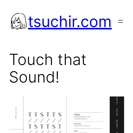
内
容
tsuchir.com
を
ス
キ
ッ
Touch that
プ
Sound!