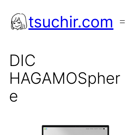
内
容
tsuchir.com
を
ス
キ
ッ
DIC
プ
HAGAMOSpher
e