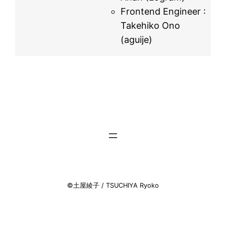
Frontend Engineer :
Takehiko Ono
(aguije)
©土屋綾子 / TSUCHIYA Ryoko